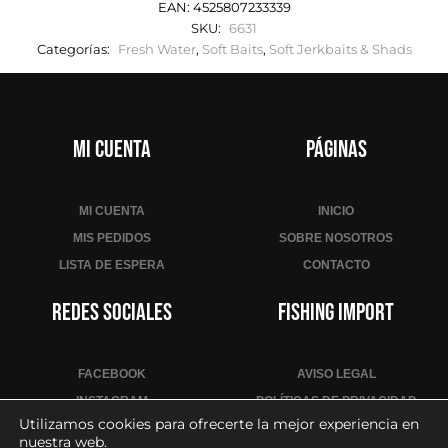
EAN:
4525807233339
SKU:
6631
Categorías:
Fresh Water
,
Soft Baits
,
Soft Jerkbaits & Shads
Mi cuenta
Páginas
MI CUENTA
INICIO
MIS PEDIDOS
SOBRE NOSOTROS
LISTA DE ESPERA
CONTACTO
Redes sociales
Fishing Import
FACEBOOK
AVISO LEGAL
INSTAGRAM
POLÍTICAS DE PRIVACIDAD
Utilizamos cookies para ofrecerte la mejor experiencia en
YOUTUBE
POLÍTICA DE COOKIES
nuestra web.