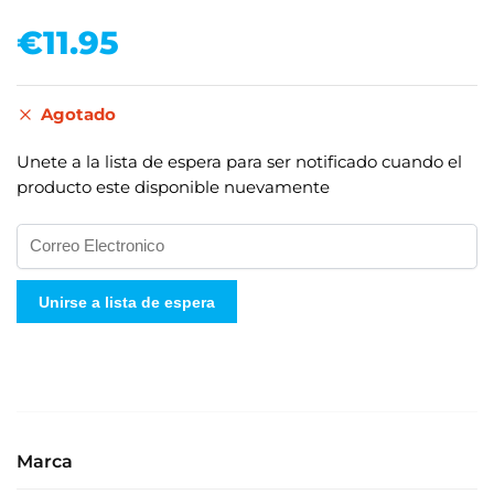
€
11.95
Agotado
Unete a la lista de espera para ser notificado cuando el
producto este disponible nuevamente
I
n
g
Unirse a lista de espera
r
e
s
e
s
u
Marca
d