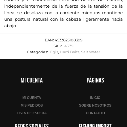
independientemente de la fuerza de la tensión de la
línea, se desplaza con la corriente mientras mantiene
una postura natural con la cabeza ligeramente hacia
abajo.
EAN:
4533625100399
SKU:
4379
Categorías:
Egis
,
Hard Baits
,
Salt Water
Mi cuenta
Páginas
MI CUENTA
INICIO
MIS PEDIDOS
SOBRE NOSOTROS
LISTA DE ESPERA
CONTACTO
Redes sociales
Fishing Import