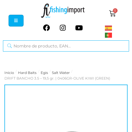
0
/
/
/
/
Inicio
Hard Baits
Egis
Salt Water
DRIFT BANCHO 3.5 – 19,5 gr. | 0406GR-OLIVE KIWI (GREEN)