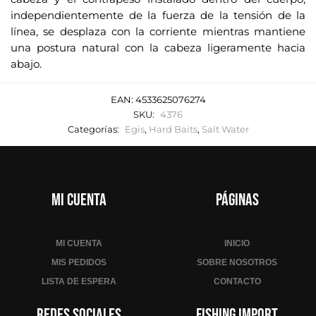
independientemente de la fuerza de la tensión de la
línea, se desplaza con la corriente mientras mantiene
una postura natural con la cabeza ligeramente hacia
abajo.
EAN:
4533625076274
SKU:
4376
Categorías:
Egis
,
Hard Baits
,
Salt Water
Mi cuenta
Páginas
MI CUENTA
INICIO
MIS PEDIDOS
SOBRE NOSOTROS
LISTA DE ESPERA
CONTACTO
Redes sociales
Fishing Import