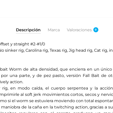
Descripción
Marca
Valoraciones
0
set y straight #2-#1/0
inker rig, Carolina rig, Texas rig, Jig head rig, Cat rig,
ckbait Worm de alta densidad, que encierra en un único
 por una parte, y de pez pasto, versión Fall Bait de ot
ively action.
 rig, en modo caída, el cuerpo serpentea y la acción
imprimirle al soft jerk movimientos cortos, secos y nerv
omo si el worm se estuviera moviendo con total esponta
a maniobra de la caña en la twitching action, gracias a su