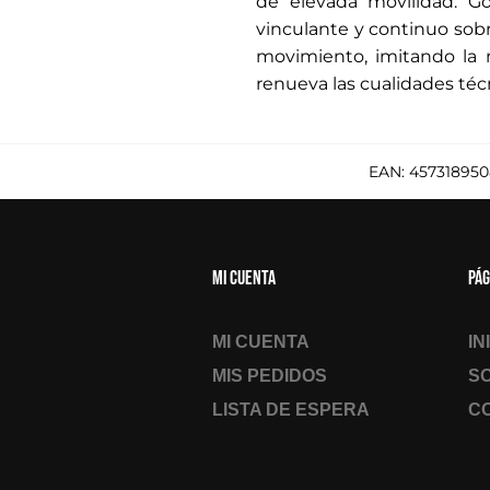
de elevada movilidad. Go
vinculante y continuo sobre
movimiento, imitando la 
renueva las cualidades té
EAN:
457318950
Mi cuenta
Pág
MI CUENTA
IN
MIS PEDIDOS
S
LISTA DE ESPERA
C