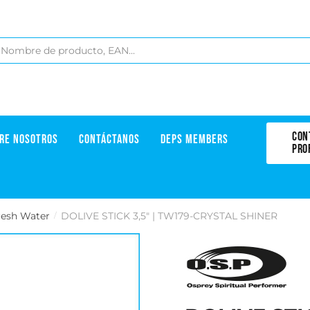
CON
RE NOSOTROS
CONTÁCTANOS
DEPS MEMBERS
PRO
resh Water
DOLIVE STICK 3,5" | TW179-CRYSTAL SHINER
/