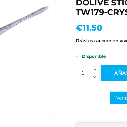
DOLIVE STIC
TW179-CRY
€
11.50
Drástica acción en viv
Disponible
AÑA
Ver 