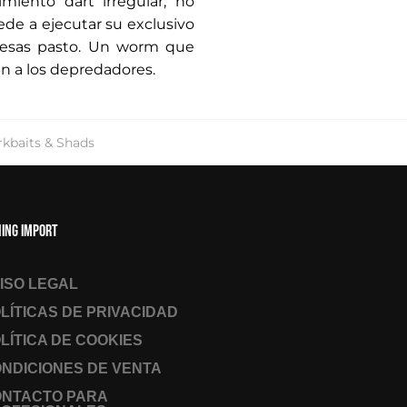
miento dart irregular, no
cede a ejecutar su exclusivo
presas pasto. Un worm que
n a los depredadores.
rkbaits & Shads
hing Import
ISO LEGAL
LÍTICAS DE PRIVACIDAD
LÍTICA DE COOKIES
NDICIONES DE VENTA
ONTACTO PARA