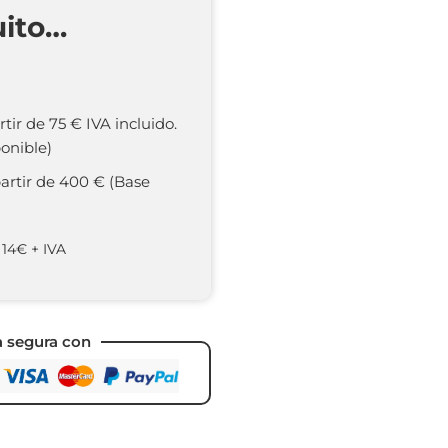
uito…
rtir de 75 € IVA incluido.
onible)
partir de 400 € (Base
 14€ + IVA
a segura con