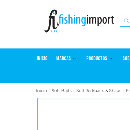
INICIO
MARCAS
PRODUCTOS
SOB
Inicio
Soft Baits
Soft Jerkbaits & Shads
F
/
/
/