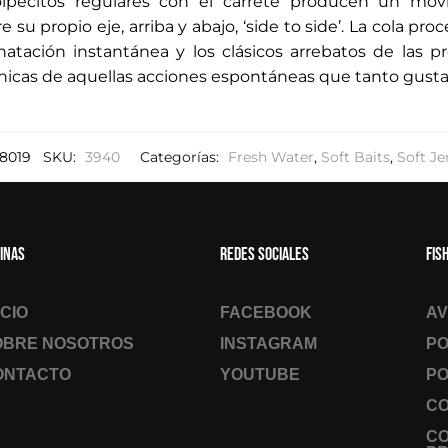
lpecitos regulares con el carrete producen un movi
 su propio eje, arriba y abajo, ‘side to side’. La cola pro
natación instantánea y los clásicos arrebatos de las 
cnicas de aquellas acciones espontáneas que tanto gusta
8019
SKU:
3940
Categorías:
Fresh Water
,
Soft Baits
,
Soft Je
inas
Redes sociales
Fis
ICIO
FACEBOOK
AV
OBRE NOSOTROS
INSTAGRAM
PO
ONTACTO
YOUTUBE
PO
CO
C