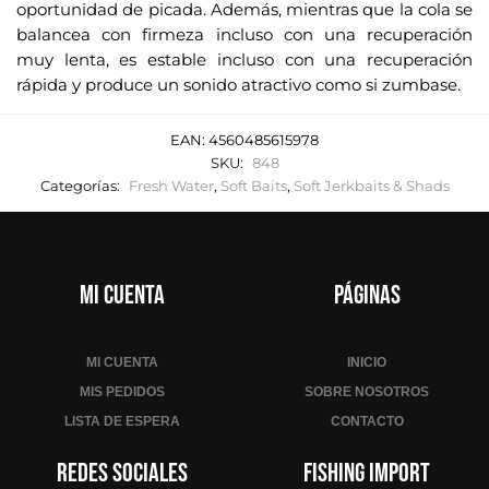
oportunidad de picada. Además, mientras que la cola se
balancea con firmeza incluso con una recuperación
muy lenta, es estable incluso con una recuperación
rápida y produce un sonido atractivo como si zumbase.
EAN:
4560485615978
SKU:
848
Categorías:
Fresh Water
,
Soft Baits
,
Soft Jerkbaits & Shads
Mi cuenta
Páginas
MI CUENTA
INICIO
MIS PEDIDOS
SOBRE NOSOTROS
LISTA DE ESPERA
CONTACTO
Redes sociales
Fishing Import