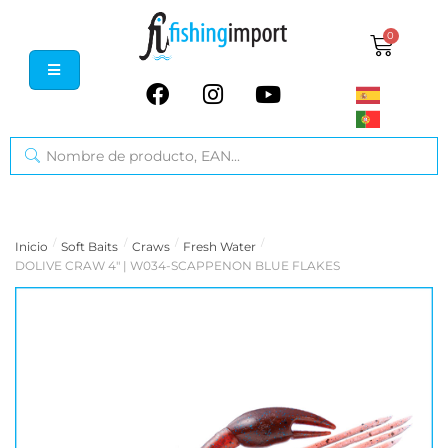
0
/
/
/
/
Inicio
Soft Baits
Craws
Fresh Water
DOLIVE CRAW 4" | W034-SCAPPENON BLUE FLAKES