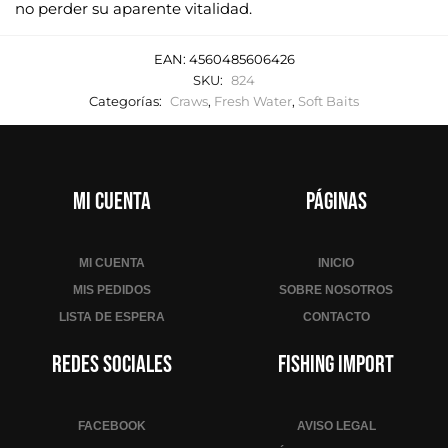
no perder su aparente vitalidad.
EAN:
4560485606426
SKU:
824
Categorías:
Craws
,
Fresh Water
,
Soft Baits
Mi cuenta
Páginas
MI CUENTA
INICIO
MIS PEDIDOS
SOBRE NOSOTROS
LISTA DE ESPERA
CONTACTO
Redes sociales
Fishing Import
FACEBOOK
AVISO LEGAL