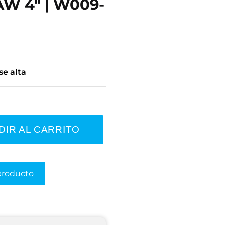
W 4" | W009-
se alta
DIR AL CARRITO
producto