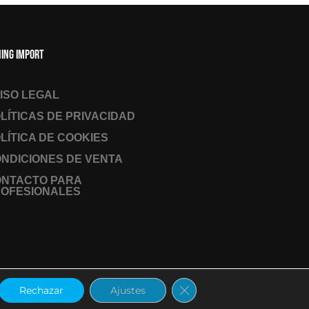
hing Import
ISO LEGAL
LÍTICAS DE PRIVACIDAD
LÍTICA DE COOKIES
NDICIONES DE VENTA
ONTACTO PARA
OFESIONALES
Cerrar el banner de coo
Rechazar
Ajustes