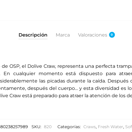
Descripción
Marca
Valoraciones
0
 de OSP, el Dolive Craw, representa una perfecta tramp
 En cualquier momento está dispuesto para atraer
erablemente las picadas durante la caída. Después de 
entamente, después del cuerpo… y esta diversidad es lo
olive Craw está preparado para atraer la atención de los
580238257989
SKU:
820
Categorías:
Craws
,
Fresh Water
,
Sof