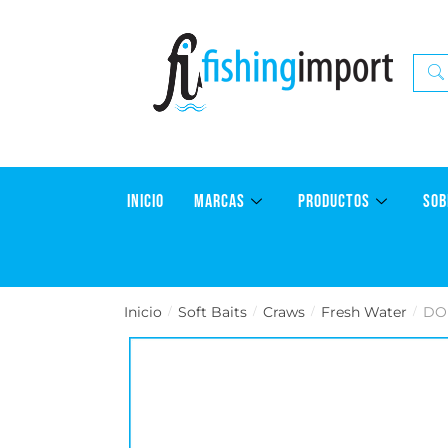
INICIO
MARCAS
PRODUCTOS
SOB
Inicio
Soft Baits
Craws
Fresh Water
DO
/
/
/
/