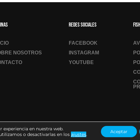
inas
Redes sociales
Fis
ICIO
FACEBOOK
AV
OBRE NOSOTROS
INSTAGRAM
PO
ONTACTO
YOUTUBE
PO
CO
C
PR
r experiencia en nuestra web.
Aceptar
tilizamos o desactivarlas en los
2026
– Todos los derechos reservados
ajustes
.