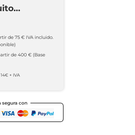
uito…
rtir de 75 € IVA incluido.
onible)
partir de 400 € (Base
 14€ + IVA
a segura con