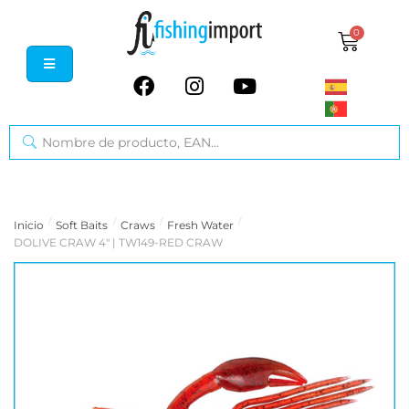
0
/
/
/
/
Inicio
Soft Baits
Craws
Fresh Water
DOLIVE CRAW 4" | TW149-RED CRAW