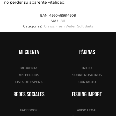
no perder su aparente vitalidad.
EAN:
4560485614308
SKU:
811
Categorías:
Craws
,
Fresh Water
,
Soft Baits
Mi cuenta
Páginas
MI CUENTA
INICIO
MIS PEDIDOS
SOBRE NOSOTROS
LISTA DE ESPERA
CONTACTO
Redes sociales
Fishing Import
FACEBOOK
AVISO LEGAL