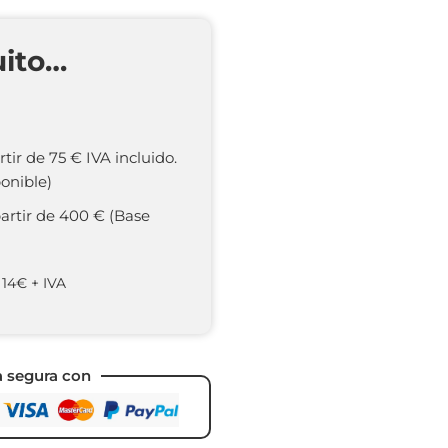
uito…
rtir de 75 € IVA incluido.
onible)
partir de 400 € (Base
 14€ + IVA
a segura con