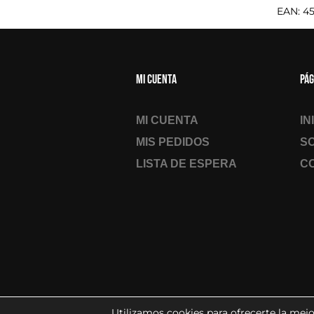
EAN:
4
Mi cuenta
Pág
MI CUENTA
IN
MIS PEDIDOS
S
LISTA DE ESPERA
C
Utilizamos cookies para ofrecerte la mejo