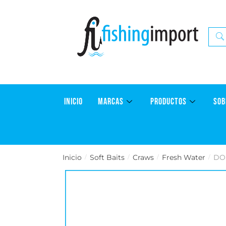
INICIO
MARCAS
PRODUCTOS
SOB
Inicio
Soft Baits
Craws
Fresh Water
DO
/
/
/
/