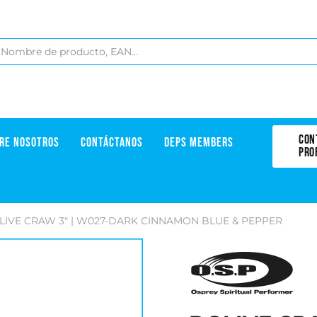
CON
RE NOSOTROS
CONTÁCTANOS
DEPS MEMBERS
PRO
LIVE CRAW 3" | W027-DARK CINNAMON BLUE & PEPPER