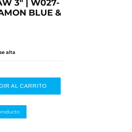
W 3" | W027-
AMON BLUE &
se alta
DIR AL CARRITO
producto