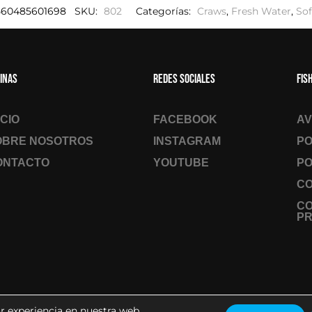
560485601698
SKU:
802
Categorías:
Craws
,
Fresh Water
,
Sof
inas
Redes sociales
Fis
ICIO
FACEBOOK
AV
OBRE NOSOTROS
INSTAGRAM
PO
ONTACTO
YOUTUBE
PO
CO
C
PR
r experiencia en nuestra web.