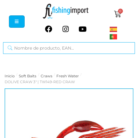
0
/
/
/
/
Inicio
Soft Baits
Craws
Fresh Water
DOLIVE CRAW 3" | TW149-RED CRAW