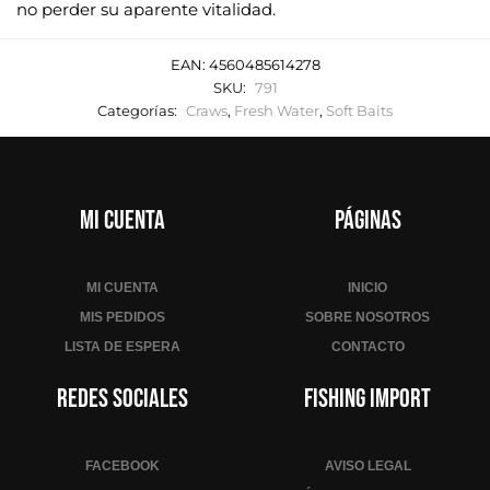
no perder su aparente vitalidad.
EAN:
4560485614278
SKU:
791
Categorías:
Craws
,
Fresh Water
,
Soft Baits
Mi cuenta
Páginas
MI CUENTA
INICIO
MIS PEDIDOS
SOBRE NOSOTROS
LISTA DE ESPERA
CONTACTO
Redes sociales
Fishing Import
FACEBOOK
AVISO LEGAL