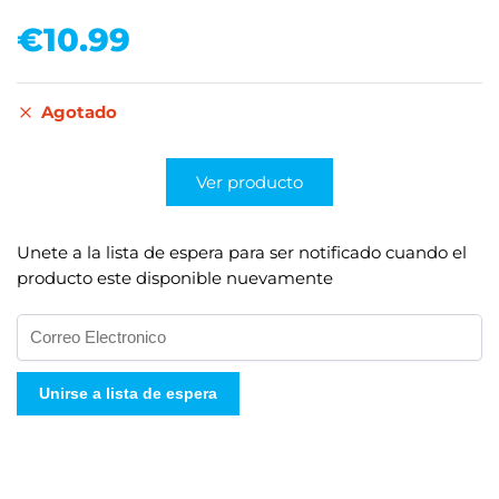
€
10.99
Agotado
Ver producto
Unete a la lista de espera para ser notificado cuando el
producto este disponible nuevamente
I
n
g
Unirse a lista de espera
r
e
s
e