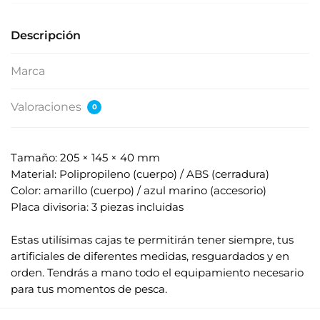
s
u
Descripción
d
i
Marca
r
e
Valoraciones
0
c
c
i
Tamaño: 205 × 145 × 40 mm
ó
Material: Polipropileno (cuerpo) / ABS (cerradura)
n
Color: amarillo (cuerpo) / azul marino (accesorio)
d
Placa divisoria: 3 piezas incluidas
e
.
c
Estas utilísimas cajas te permitirán tener siempre, tus
o
artificiales de diferentes medidas, resguardados y en
r
orden. Tendrás a mano todo el equipamiento necesario
r
para tus momentos de pesca.
e
o