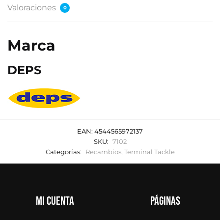
Valoraciones
0
Marca
DEPS
EAN:
4544565972137
SKU:
7102
Categorías:
Recambios
,
Terminal Tackle
Mi cuenta
Páginas