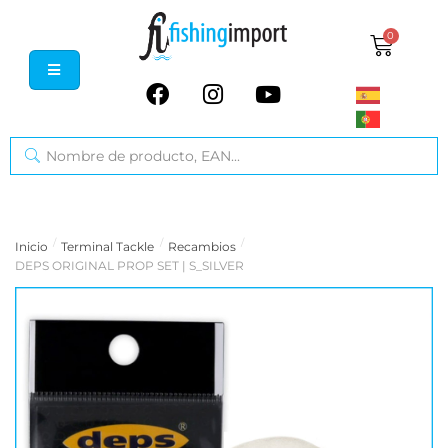
0
/
/
/
Inicio
Terminal Tackle
Recambios
DEPS ORIGINAL PROP SET | S_SILVER