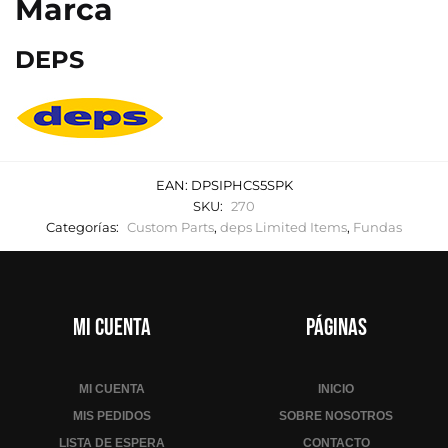
Marca
DEPS
EAN:
DPSIPHCS5SPK
SKU:
270
Categorías:
Custom Parts
,
deps Limited Items
,
Fundas
Mi cuenta
Páginas
MI CUENTA
INICIO
MIS PEDIDOS
SOBRE NOSOTROS
LISTA DE ESPERA
CONTACTO