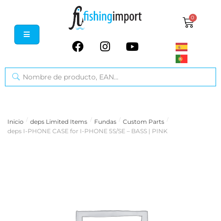
0
/
/
/
/
Inicio
deps Limited Items
Fundas
Custom Parts
deps I-PHONE CASE for I-PHONE 5S/SE – BASS | PINK