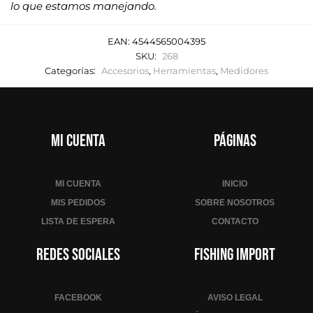
lo que estamos manejando.
EAN:
4544565004395
SKU:
268
Categorías:
Accesorios
,
Herramientas
,
Medidores
Mi cuenta
Páginas
MI CUENTA
INICIO
MIS PEDIDOS
SOBRE NOSOTROS
LISTA DE ESPERA
CONTACTO
Redes sociales
Fishing Import
FACEBOOK
AVISO LEGAL