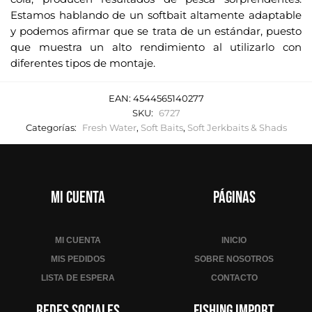
Estamos hablando de un softbait altamente adaptable
y podemos afirmar que se trata de un estándar, puesto
que muestra un alto rendimiento al utilizarlo con
diferentes tipos de montaje.
EAN:
4544565140277
SKU:
6727
Categorías:
Fresh Water
,
Soft Baits
,
Soft Jerkbaits & Shads
Mi cuenta
Páginas
MI CUENTA
INICIO
MIS PEDIDOS
SOBRE NOSOTROS
LISTA DE ESPERA
CONTACTO
Redes sociales
Fishing Import