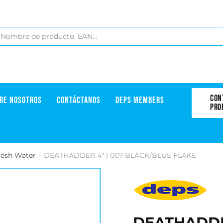
CON
RE NOSOTROS
CONTÁCTANOS
DEPS MEMBERS
PRO
resh Water
DEATHADDER 4" | 007-BLACK/BLUE FLAKE
/
DEATHADDER