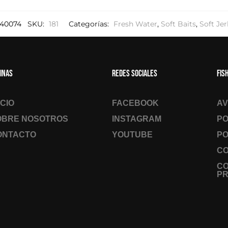
40074
SKU:
181
Categorías:
Fresh Water
,
Soft Baits
,
Soft Je
inas
Redes sociales
Fis
ICIO
FACEBOOK
AV
OBRE NOSOTROS
INSTAGRAM
PO
ONTACTO
YOUTUBE
PO
CO
C
PR