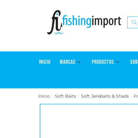
INICIO
MARCAS
PRODUCTOS
SOB
Inicio
Soft Baits
Soft Jerkbaits & Shads
F
/
/
/