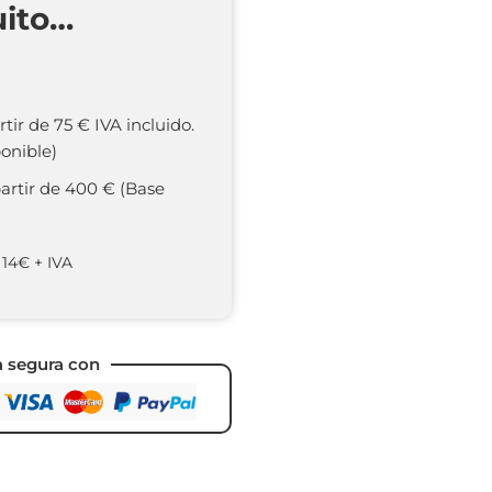
uito…
rtir de 75 € IVA incluido.
onible)
partir de 400 € (Base
 14€ + IVA
a segura con