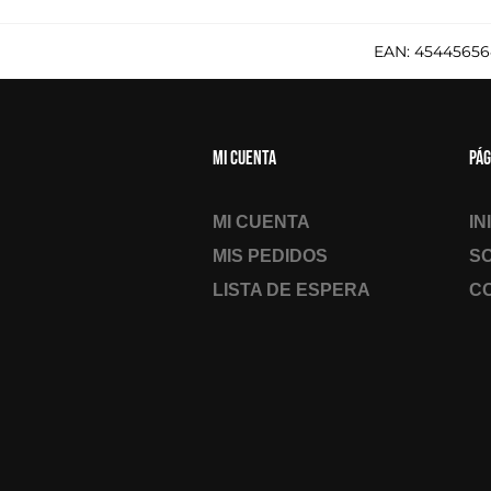
EAN:
45445656
Mi cuenta
Pág
MI CUENTA
IN
MIS PEDIDOS
S
LISTA DE ESPERA
C