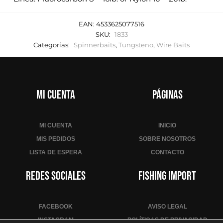
EAN:
4533625077516
SKU:
1833
Categorías:
Spinnerbaits
,
Tungsteno
,
Wire Baits
Mi cuenta
Páginas
MI CUENTA
INICIO
MIS PEDIDOS
SOBRE NOSOTROS
LISTA DE ESPERA
CONTACTO
Redes sociales
Fishing Import
FACEBOOK
AVISO LEGAL
INSTAGRAM
POLÍTICAS DE PRIVACIDAD