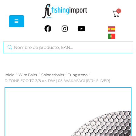
0
/
/
/
/
Inicio
Wire Baits
Spinnerbaits
Tungsteno
D ZONE ECO TG 3/8 oz. DW | 05-WAKASAGI (F/R= SILVER)