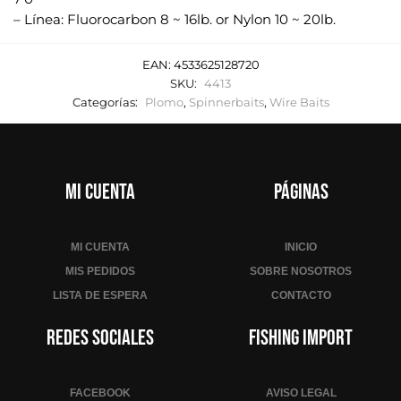
– Línea: Fluorocarbon 8 ~ 16lb. or Nylon 10 ~ 20lb.
EAN:
4533625128720
SKU:
4413
Categorías:
Plomo
,
Spinnerbaits
,
Wire Baits
Mi cuenta
Páginas
MI CUENTA
INICIO
MIS PEDIDOS
SOBRE NOSOTROS
LISTA DE ESPERA
CONTACTO
Redes sociales
Fishing Import
FACEBOOK
AVISO LEGAL