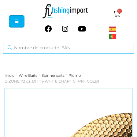
0
/
/
/
/
Inicio
Wire Baits
Spinnerbaits
Plomo
D ZONE 1/2 oz. DI | 14-WHITE CHART G (F/R= GOLD)