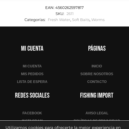
EAN:
4560262597817
SKU:
2611
Categorías:
Fresh Water
,
Soft Baits
,
Worms
Mi cuenta
Páginas
MI CUENTA
INICIO
MIS PEDIDOS
SOBRE NOSOTROS
LISTA DE ESPERA
CONTACTO
Redes sociales
Fishing Import
FACEBOOK
AVISO LEGAL
INSTAGRAM
POLÍTICAS DE PRIVACIDAD
Utilizamos cookies para ofrecerte la mejor experiencia en
YOUTUBE
POLÍTICA DE COOKIES