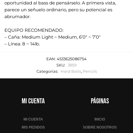
oportunidad al bass de pensárselo. A primera vista,
parece un señuelo ordinario, pero su potencial es
abrumador.
.
EQUIPO RECOMENDADO:
– Caña: Medium Light ~ Medium, 6’0" ~ 7’0"
– Línea: 8 ~ 14lb.
EAN:
4533625086754
SKU:
3859
Categorías:
Hard Baits
,
Pencils
Mi cuenta
Páginas
MI CUENTA
INICIO
MIS PEDIDOS
SOBRE NOSOTROS