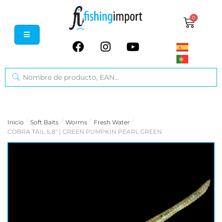
0
/
/
/
/
Inicio
Soft Baits
Worms
Fresh Water
COBRA TAIL 5,8" | GREEN PUMPKIN PEARL GREEN