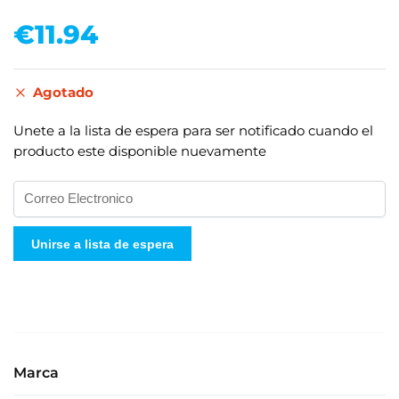
€
11.94
Agotado
Unete a la lista de espera para ser notificado cuando el
producto este disponible nuevamente
I
n
g
Unirse a lista de espera
r
e
s
e
s
u
Marca
d