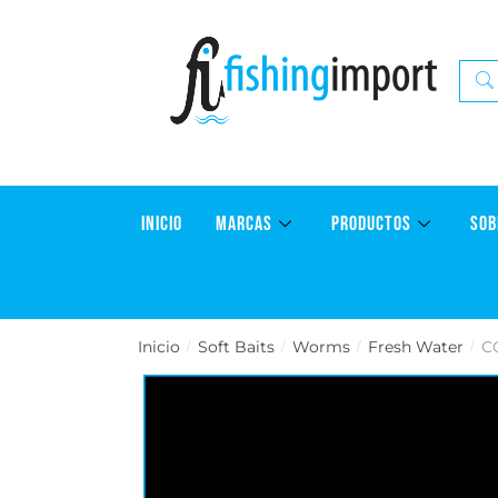
INICIO
MARCAS
PRODUCTOS
SOB
Inicio
Soft Baits
Worms
Fresh Water
C
/
/
/
/