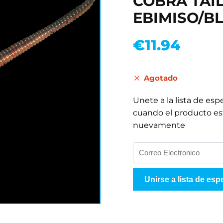
COBRA TAIL 
EBIMISO/B
€
11.94
Agotado
Unete a la lista de esp
cuando el producto es
nuevamente
I
n
g
Unirse a lista de esp
r
e
s
e