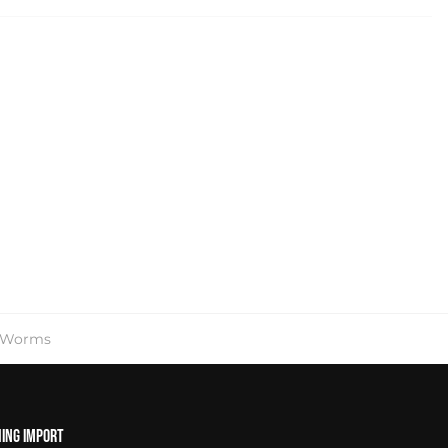
Worms
hing Import