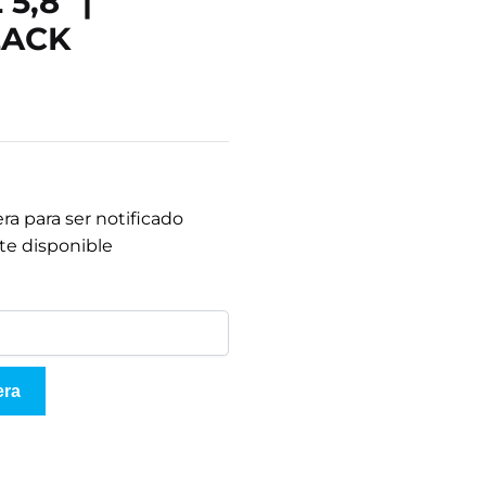
5,8" |
LACK
era para ser notificado
te disponible
era