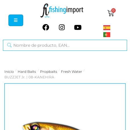
0
/
/
/
/
Inicio
Hard Baits
Propbaits
Fresh Water
BUZZJET Jr. | 08-KANEHIRA