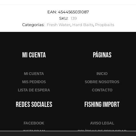
EAN:
4544565031087
SKU:
139
Categorías:
Fresh Water
,
Hard Baits
,
Propbaits
Mi cuenta
Páginas
MI CUENTA
INICIO
MIS PEDIDOS
SOBRE NOSOTROS
LISTA DE ESPERA
CONTACTO
Redes sociales
Fishing Import
FACEBOOK
AVISO LEGAL
INSTAGRAM
POLÍTICAS DE PRIVACIDAD