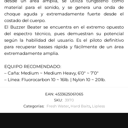
desde un área amplia, se utiliza tungsteno como
r
material para el sonido, y se genera una onda de
e
choque aguda y extremadamente fuerte desde el
o
costado del cuerpo.
e
El Buzzer Beater se encuentra en el extremo opuesto
l
del espectro técnico, pues demuestran su potencial
e
según la habilidad del usuario. Es el piloto definitivo
c
para recuperar basses rápida y fácilmente de un área
t
extremadamente amplia.
r
.
EQUIPO RECOMENDADO:
ó
– Caña: Medium ~ Medium Heavy, 6’0" ~ 7’0"
n
– Línea: Fluorocarbon 10 ~ 16lb. | Nylon 10 ~ 20lb.
i
c
o
EAN:
4533625061065
SKU:
3970
p
Categorías:
Fresh Water
,
Hard Baits
,
Lipless
a
r
a