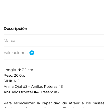
e
s
e
s
u
Descripción
d
i
Marca
r
e
Valoraciones
0
c
c
i
Longitud: 7.2 cm.
ó
Peso: 20.0g.
n
SINKING
d
Anilla Ojal #3 – Anillas Poteras #3
e
Anzuelos frontal #4, Trasero #6
c
.
o
Para especializar la capacidad de atraer a los basses
r