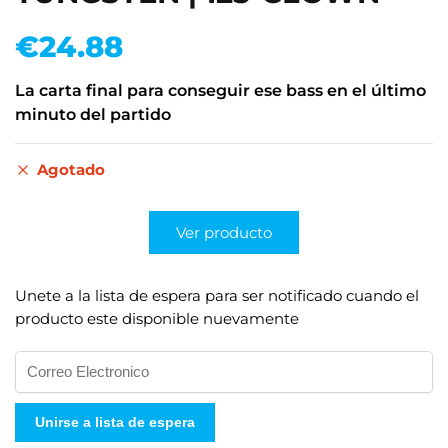
€
24.88
La carta final para conseguir ese bass en el último
minuto del partido
Agotado
Ver producto
Unete a la lista de espera para ser notificado cuando el
producto este disponible nuevamente
I
n
g
Unirse a lista de espera
r