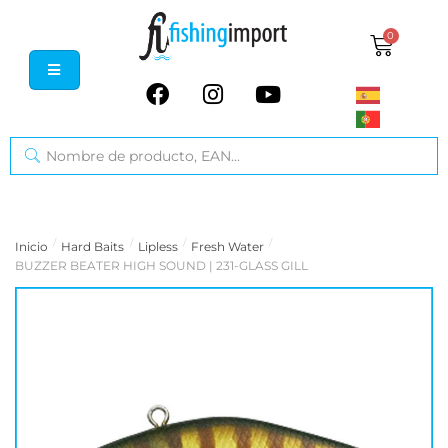
0
/
/
/
/
Inicio
Hard Baits
Lipless
Fresh Water
BUZZER BEATER HIGH SOUND | 231-GLASS GILL