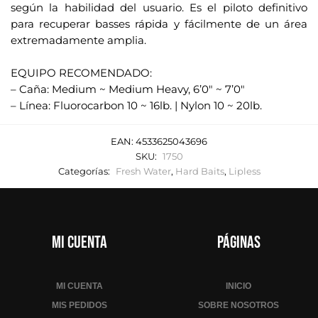
según la habilidad del usuario. Es el piloto definitivo
para recuperar basses rápida y fácilmente de un área
extremadamente amplia.
.
EQUIPO RECOMENDADO:
– Caña: Medium ~ Medium Heavy, 6’0" ~ 7’0"
– Línea: Fluorocarbon 10 ~ 16lb. | Nylon 10 ~ 20lb.
EAN:
4533625043696
SKU:
1750
Categorías:
Fresh Water
,
Hard Baits
,
Lipless
Mi cuenta
Páginas
MI CUENTA
INICIO
MIS PEDIDOS
SOBRE NOSOTROS