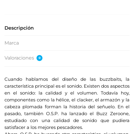
s
e
s
u
Descripción
d
i
Marca
r
e
Valoraciones
0
c
c
i
Cuando hablamos del diseño de las buzzbaits, la
ó
característica principal es el sonido. Existen dos aspectos
n
en el sonido: la calidad y el volumen. Todavía hoy,
d
componentes como la hélice, el clacker, el armazón y la
e
cabeza plomada forman la historia del señuelo. En el
c
pasado, también O.S.P. ha lanzado el Buzz Zeroone,
o
estudiado con una calidad de sonido que pudiera
r
satisfacer a los mejores pescadores.
r