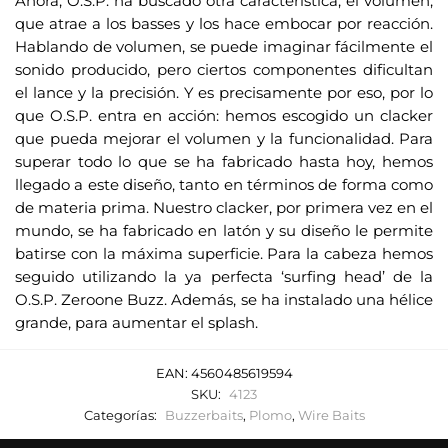
Ahora, O.S.P. ha buscado otra característica, el volumen,
e
que atrae a los basses y los hace embocar por reacción.
o
Hablando de volumen, se puede imaginar fácilmente el
e
sonido producido, pero ciertos componentes dificultan
l
el lance y la precisión. Y es precisamente por eso, por lo
e
que O.S.P. entra en acción: hemos escogido un clacker
c
que pueda mejorar el volumen y la funcionalidad. Para
t
superar todo lo que se ha fabricado hasta hoy, hemos
r
llegado a este diseño, tanto en términos de forma como
de materia prima. Nuestro clacker, por primera vez en el
ó
mundo, se ha fabricado en latón y su diseño le permite
n
batirse con la máxima superficie. Para la cabeza hemos
i
seguido utilizando la ya perfecta ‘surfing head’ de la
c
O.S.P. Zeroone Buzz. Además, se ha instalado una hélice
o
grande, para aumentar el splash.
p
a
EAN:
4560485619594
r
SKU:
4123
a
Categorías:
Buzzerbaits
,
Plomo
,
Wire Baits
u