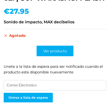
€
27.95
Sonido de impacto, MAX decibelios
Agotado
Ver producto
Unete a la lista de espera para ser notificado cuando el
producto este disponible nuevamente
I
n
g
Unirse a lista de espera
r
e