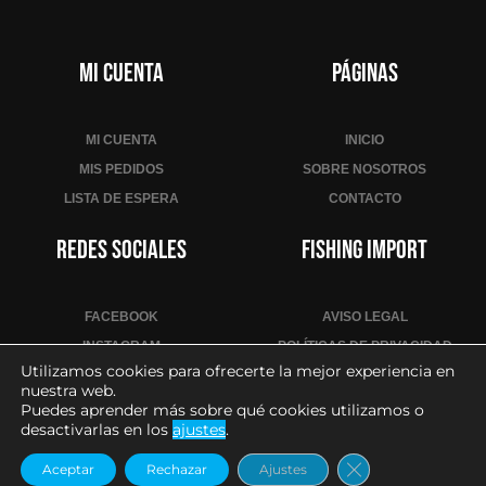
n
i
r
Mi cuenta
Páginas
s
e
a
MI CUENTA
INICIO
l
MIS PEDIDOS
SOBRE NOSOTROS
a
LISTA DE ESPERA
CONTACTO
l
i
Redes sociales
Fishing Import
s
t
a
FACEBOOK
AVISO LEGAL
d
INSTAGRAM
POLÍTICAS DE PRIVACIDAD
e
Utilizamos cookies para ofrecerte la mejor experiencia en
YOUTUBE
POLÍTICA DE COOKIES
nuestra web.
e
CONDICIONES DE VENTA
Puedes aprender más sobre qué cookies utilizamos o
s
desactivarlas en los
ajustes
.
CONTACTO PARA PROFESIONALES
p
Cerrar el banne
e
Aceptar
Rechazar
Ajustes
2026
– Todos los derechos reservados