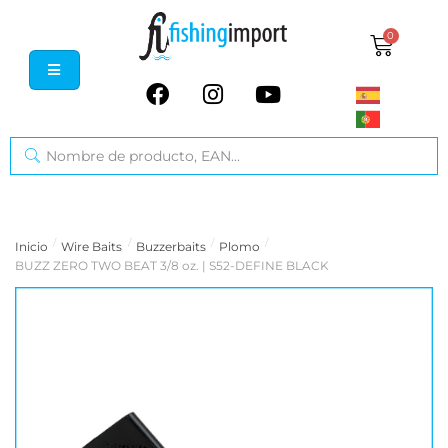
0
/
/
/
/
Inicio
Wire Baits
Buzzerbaits
Plomo
BUZZ ZERO TWO BEAT 3/8 oz. | S52-DEFINE BLACK