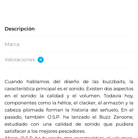
s
e
s
u
Descripción
d
i
Marca
r
e
Valoraciones
0
c
c
i
Cuando hablamos del diseño de las buzzbaits, la
ó
característica principal es el sonido. Existen dos aspectos
n
en el sonido: la calidad y el volumen. Todavía hoy,
d
componentes como la hélice, el clacker, el armazón y la
e
cabeza plomada forman la historia del señuelo. En el
c
pasado, también O.S.P. ha lanzado el Buzz Zeroone,
o
estudiado con una calidad de sonido que pudiera
r
satisfacer a los mejores pescadores.
r