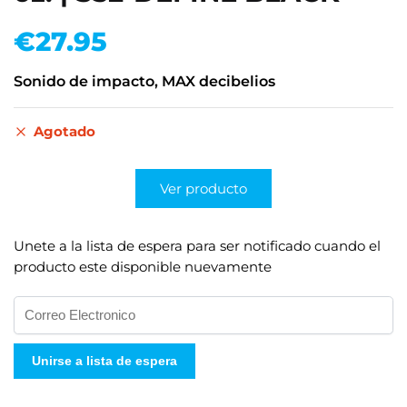
€
27.95
Sonido de impacto, MAX decibelios
Agotado
Ver producto
Unete a la lista de espera para ser notificado cuando el
producto este disponible nuevamente
I
n
g
Unirse a lista de espera
r
e