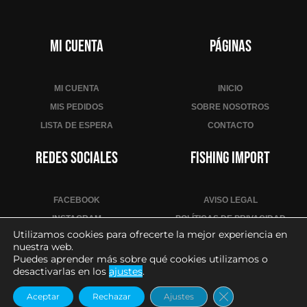
n
i
r
Mi cuenta
Páginas
s
e
a
MI CUENTA
INICIO
l
MIS PEDIDOS
SOBRE NOSOTROS
a
LISTA DE ESPERA
CONTACTO
l
i
Redes sociales
Fishing Import
s
t
a
FACEBOOK
AVISO LEGAL
d
INSTAGRAM
POLÍTICAS DE PRIVACIDAD
e
Utilizamos cookies para ofrecerte la mejor experiencia en
YOUTUBE
POLÍTICA DE COOKIES
nuestra web.
e
CONDICIONES DE VENTA
Puedes aprender más sobre qué cookies utilizamos o
s
desactivarlas en los
ajustes
.
CONTACTO PARA PROFESIONALES
p
Cerrar el banne
e
Aceptar
Rechazar
Ajustes
2026
– Todos los derechos reservados