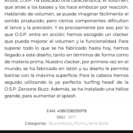
Ahora, O.S.P. ha buscado otra característica, el volumen,
e
que atrae a los basses y los hace embocar por reacción.
o
Hablando de volumen, se puede imaginar fácilmente el
e
sonido producido, pero ciertos componentes dificultan
l
el lance y la precisión. Y es precisamente por eso, por lo
e
que O.S.P. entra en acción: hemos escogido un clacker
c
que pueda mejorar el volumen y la funcionalidad. Para
t
superar todo lo que se ha fabricado hasta hoy, hemos
r
llegado a este diseño, tanto en términos de forma como
de materia prima. Nuestro clacker, por primera vez en el
ó
mundo, se ha fabricado en latón y su diseño le permite
n
batirse con la máxima superficie. Para la cabeza hemos
i
seguido utilizando la ya perfecta ‘surfing head’ de la
c
O.S.P. Zeroone Buzz. Además, se ha instalado una hélice
o
grande, para aumentar el splash.
p
a
EAN:
4580238255978
r
SKU:
3871
a
Categorías:
Buzzerbaits
,
Plomo
,
Wire Baits
u