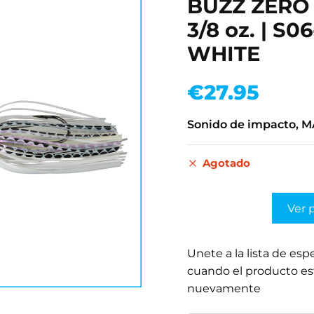
BUZZ ZERO
3/8 oz. | S
WHITE
€
27.95
Sonido de impacto, M
Agotado
Ver 
Unete a la lista de esp
cuando el producto es
nuevamente