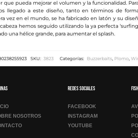
 que pueda mejorar el volumen y la funcionalidad. Para
d
os llegado a este diseño, tanto en términos de for
e
ra vez en el mundo, se ha fabricado en latón y su diseñ
c
 cabeza hemos seguido utilizando la ya perfecta ‘surfing
o
ado una hélice grande, para aumentar el splash.
r
r
e
o
80238255923
SKU:
3823
Categorías:
Buzzerbaits
,
Plomo
,
Wir
e
l
e
inas
Redes sociales
Fis
c
t
r
ICIO
FACEBOOK
AV
ó
OBRE NOSOTROS
INSTAGRAM
PO
n
ONTACTO
YOUTUBE
PO
i
c
CO