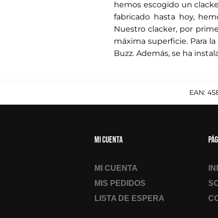
hemos escogido un clacker
fabricado hasta hoy, hem
Nuestro clacker, por prime
máxima superficie. Para la
Buzz. Además, se ha instal
EAN:
45
Mi cuenta
Pág
MI CUENTA
IN
MIS PEDIDOS
S
LISTA DE ESPERA
C