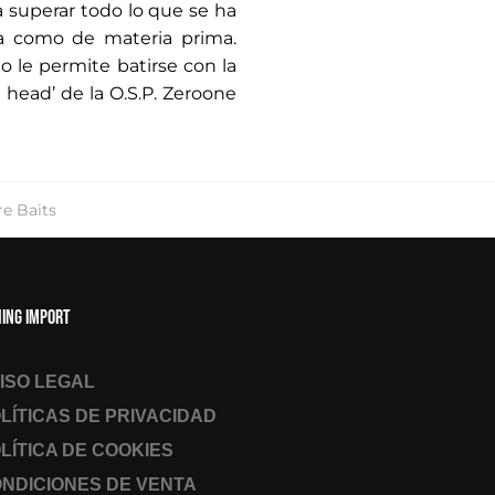
 superar todo lo que se ha
ma como de materia prima.
o le permite batirse con la
 head’ de la O.S.P. Zeroone
e Baits
hing Import
ISO LEGAL
LÍTICAS DE PRIVACIDAD
LÍTICA DE COOKIES
NDICIONES DE VENTA