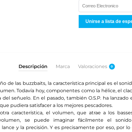
I
n
g
Unirse a lista de esp
r
e
s
e
s
u
Descripción
Marca
Valoraciones
0
d
i
 de las buzzbaits, la característica principal es el soni
r
volumen. Todavía hoy, componentes como la hélice, el cla
e
a del señuelo. En el pasado, también O.S.P. ha lanzado 
c
que pudiera satisfacer a los mejores pescadores.
c
otra característica, el volumen, que atrae a los bas
i
volumen, se puede imaginar fácilmente el sonido 
ó
lance y la precisión. Y es precisamente por eso, por lo 
n