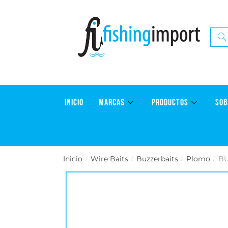
INICIO
MARCAS
PRODUCTOS
SOB
Inicio
Wire Baits
Buzzerbaits
Plomo
BU
/
/
/
/