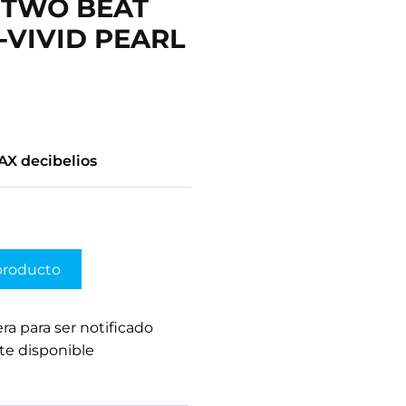
 TWO BEAT
06-VIVID PEARL
AX decibelios
producto
era para ser notificado
te disponible