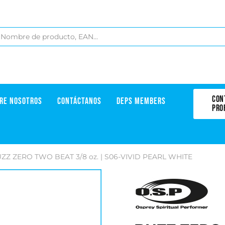
CON
RE NOSOTROS
CONTÁCTANOS
DEPS MEMBERS
PRO
ZZ ZERO TWO BEAT 3/8 oz. | S06-VIVID PEARL WHITE