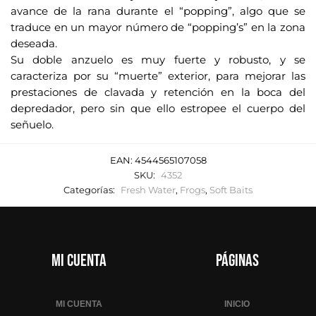
avance de la rana durante el “popping”, algo que se
traduce en un mayor número de “popping’s” en la zona
deseada.
Su doble anzuelo es muy fuerte y robusto, y se
caracteriza por su “muerte” exterior, para mejorar las
prestaciones de clavada y retención en la boca del
depredador, pero sin que ello estropee el cuerpo del
señuelo.
EAN:
4544565107058
SKU:
4352
Categorías:
Fresh Water
,
Frogs
,
Soft Baits
Mi cuenta
Páginas
MI CUENTA
INICIO