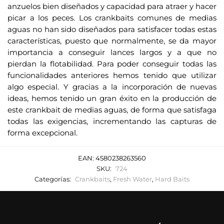
o
anzuelos bien diseñados y capacidad para atraer y hacer
e
picar a los peces. Los crankbaits comunes de medias
l
aguas no han sido diseñados para satisfacer todas estas
e
características, puesto que normalmente, se da mayor
c
importancia a conseguir lances largos y a que no
t
pierdan la flotabilidad. Para poder conseguir todas las
r
funcionalidades anteriores hemos tenido que utilizar
algo especial. Y gracias a la incorporación de nuevas
ó
ideas, hemos tenido un gran éxito en la producción de
n
este crankbait de medias aguas, de forma que satisfaga
i
todas las exigencias, incrementando las capturas de
c
forma excepcional.
o
p
EAN:
4580238263560
a
SKU:
724
r
Categorías:
Crankbaits
,
Fresh Water
,
Hard Baits
a
u
n
i