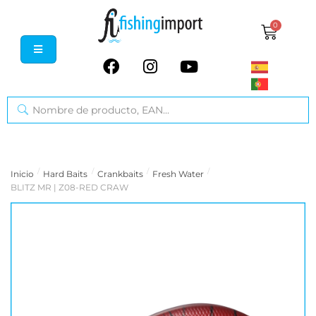
0
/
/
/
/
Inicio
Hard Baits
Crankbaits
Fresh Water
BLITZ MR | Z08-RED CRAW