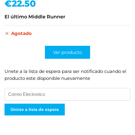
€
22.50
El último Middle Runner
Agotado
Ver producto
Unete a la lista de espera para ser notificado cuando el
producto este disponible nuevamente
I
n
g
Unirse a lista de espera
r
e
s
e