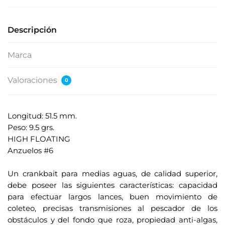
s
u
Descripción
d
i
Marca
r
e
Valoraciones
0
c
c
i
Longitud: 51.5 mm.
ó
Peso: 9.5 grs.
n
HIGH FLOATING
d
Anzuelos #6
e
.
c
Un crankbait para medias aguas, de calidad superior,
o
debe poseer las siguientes características: capacidad
r
para efectuar largos lances, buen movimiento de
r
coleteo, precisas transmisiones al pescador de los
e
obstáculos y del fondo que roza, propiedad anti-algas,