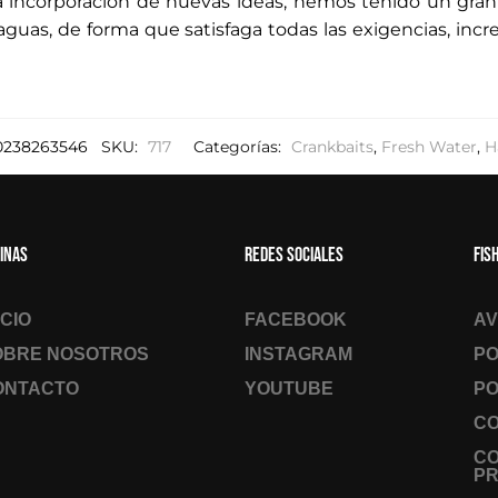
 la incorporación de nuevas ideas, hemos tenido un gra
aguas, de forma que satisfaga todas las exigencias, inc
0238263546
SKU:
717
Categorías:
Crankbaits
,
Fresh Water
,
H
inas
Redes sociales
Fis
ICIO
FACEBOOK
AV
OBRE NOSOTROS
INSTAGRAM
PO
ONTACTO
YOUTUBE
PO
CO
C
PR