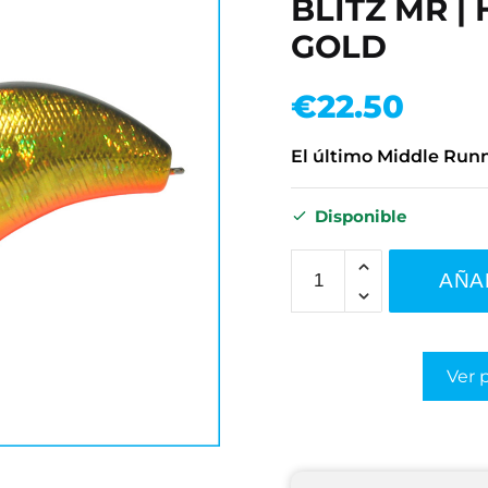
BLITZ MR |
GOLD
€
22.50
El último Middle Run
Disponible
AÑA
Ver 