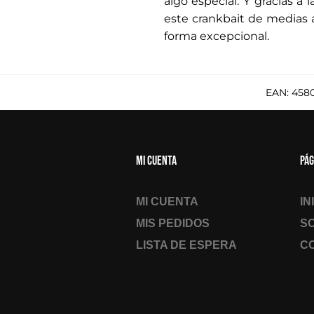
algo especial. Y gracias a
este crankbait de medias 
forma excepcional.
EAN:
458
Mi cuenta
Pág
MI CUENTA
IN
MIS PEDIDOS
S
LISTA DE ESPERA
C