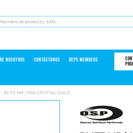
CON
RE NOSOTROS
CONTÁCTANOS
DEPS MEMBERS
PRO
BLITZ MR | H04-CRYSTAL GOLD
/