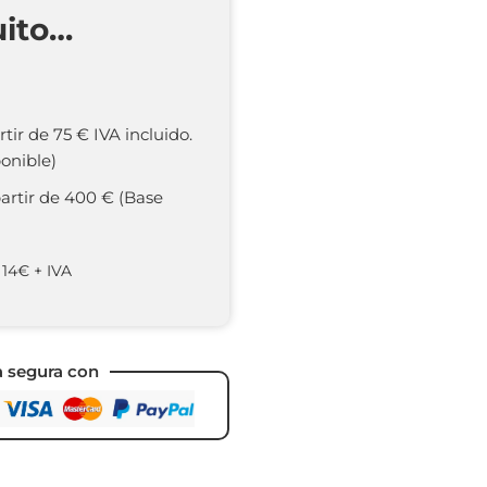
uito…
rtir de 75 € IVA incluido.
onible)
partir de 400 € (Base
 14€ + IVA
a segura con