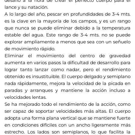
desafío a la hora de crear el perfecto cuerpo para el
e
lance y su natación.
o
A lo largo del año, pescar en profundidades de 3-4 mts.
e
es la clave en la mayoría de los campos, y es un rango
l
que nunca se puede eliminar debido a la temperatura
e
estable del agua. Este rango de 3-4 mts. no se puede
c
explorar ampliamente a menos que sea con un señuelo
t
de movimiento rápido.
r
Eliminar el movimiento del centro de gravedad
aumenta en varios pasos la dificultad de desarrollo para
ó
lograr tanto lanzar como nadar, pero el rendimiento
n
obtenido es insustituible. El cuerpo delgado y semiplano
i
nada rápidamente, mejora la velocidad de la picada en
c
paradas y arranques y mantiene la acción incluso a
o
velocidades lentas.
p
Se ha mejorado todo el rendimiento de la acción, como
a
ser capaz de soportar velocidades más altas. El cuerpo
r
adopta una forma plana vertical que se mantiene fuerte
a
en condiciones difíciles con un ancho ligeramente más
u
estrecho. Los lados son semiplanos, lo que facilita la