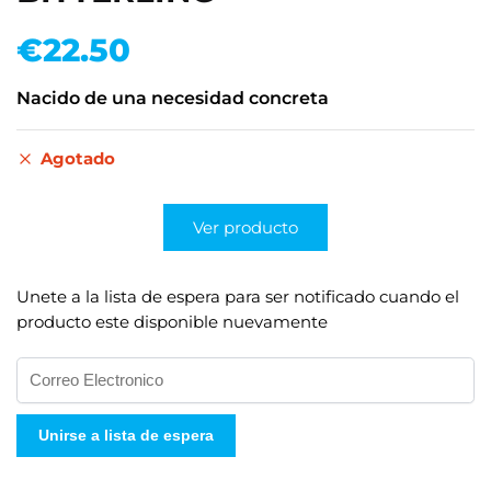
€
22.50
Nacido de una necesidad concreta
Agotado
Ver producto
Unete a la lista de espera para ser notificado cuando el
producto este disponible nuevamente
I
n
g
Unirse a lista de espera
r
e