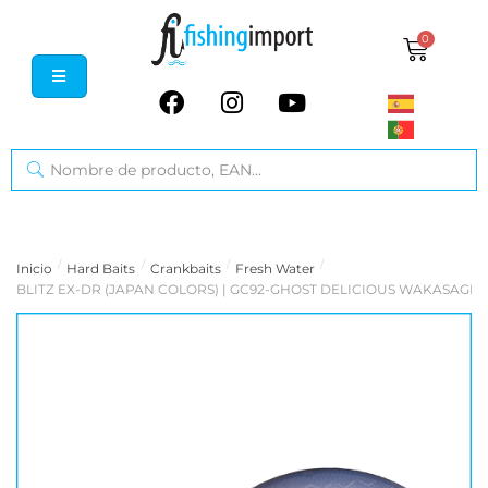
0
/
/
/
/
Inicio
Hard Baits
Crankbaits
Fresh Water
BLITZ EX-DR (JAPAN COLORS) | GC92-GHOST DELICIOUS WAKASAGI