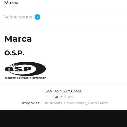
Marca
Valoraciones
0
Marca
O.S.P.
EAN:
4571637563450
SKU:
7089
Categorías:
Crankbaits
,
Fresh Water
,
Hard Baits