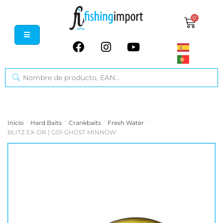
0
/
/
/
/
Inicio
Hard Baits
Crankbaits
Fresh Water
BLITZ EX-DR | G01-GHOST MINNOW