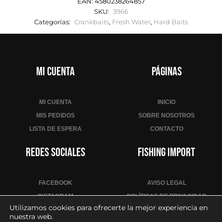
EAN:
4580238264857
SKU:
3966
Categorías:
Crankbaits
,
Fresh Water
,
Hard Baits
Mi cuenta
Páginas
MI CUENTA
INICIO
MIS PEDIDOS
SOBRE NOSOTROS
LISTA DE ESPERA
CONTACTO
Redes sociales
Fishing Import
FACEBOOK
AVISO LEGAL
INSTAGRAM
POLÍTICAS DE PRIVACIDAD
Utilizamos cookies para ofrecerte la mejor experiencia en
YOUTUBE
POLÍTICA DE COOKIES
nuestra web.