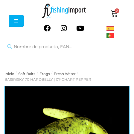
0
/
/
/
/
Inicio
Soft Baits
Frogs
Fresh Water
BASIRISKY 70 HARDBELLY | 07-CHART PEPPER