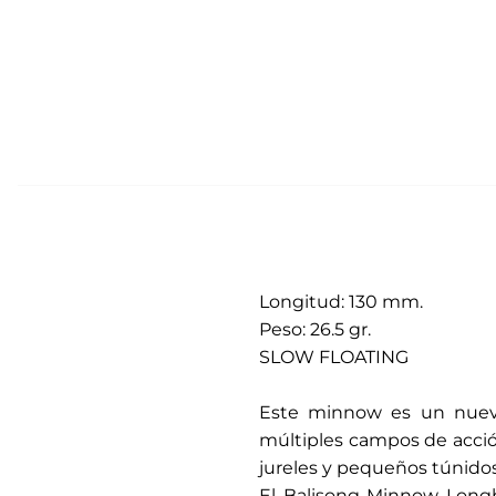
Longitud: 130 mm.
Peso: 26.5 gr.
SLOW FLOATING
.
Este minnow es un nueva 
múltiples campos de acción
jureles y pequeños túnidos
El Balisong Minnow Longb