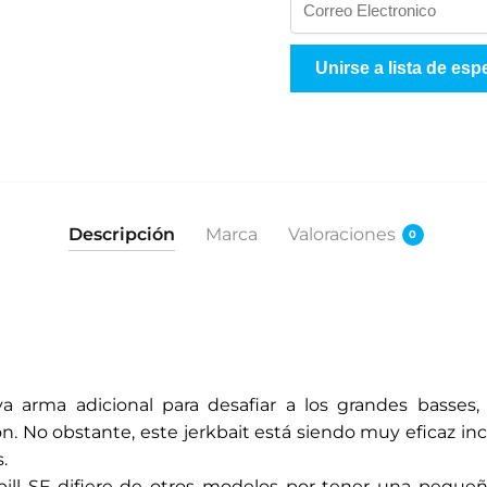
I
n
g
Unirse a lista de esp
r
e
s
e
s
u
Descripción
Marca
Valoraciones
0
d
i
r
e
c
c
arma adicional para desafiar a los grandes basses, lu
i
. No obstante, este jerkbait está siendo muy eficaz inc
ó
.
n
ill SF difiere de otros modelos por tener una pequeñ