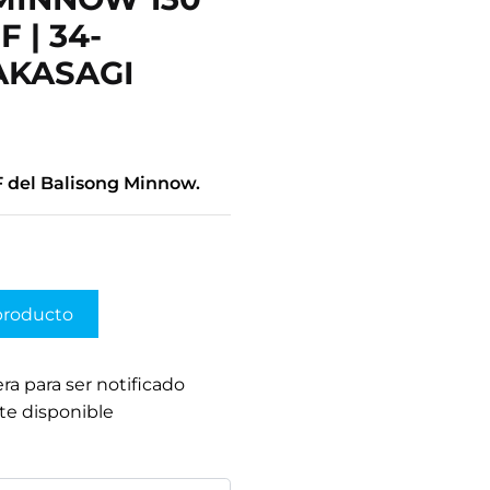
 | 34-
AKASAGI
F del Balisong Minnow.
producto
era para ser notificado
te disponible