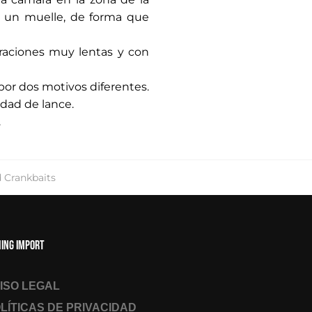
a un muelle, de forma que
eraciones muy lentas y con
 por dos motivos diferentes.
idad de lance.
.
 Crankbaits
hing Import
ISO LEGAL
LÍTICAS DE PRIVACIDAD