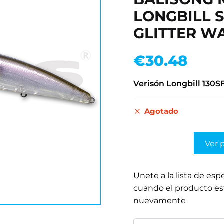
LONGBILL SF
GLITTER W
€
30.48
Verisón Longbill 130S
Agotado
Ver 
Unete a la lista de esp
cuando el producto es
nuevamente