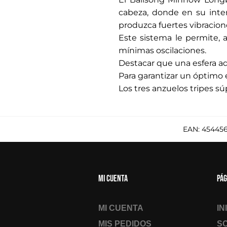
cabeza, donde en su inte
produzca fuertes vibracion
Este sistema le permite, 
mínimas oscilaciones.
Destacar que una esfera adi
Para garantizar un óptimo e
Los tres anzuelos tripes sú
EAN:
45445
Mi cuenta
Pág
MI CUENTA
IN
MIS PEDIDOS
S