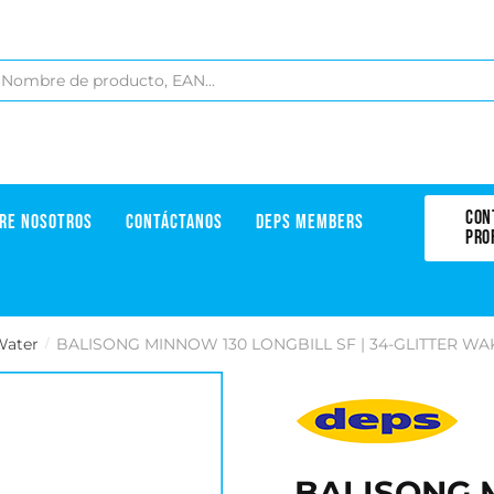
CON
RE NOSOTROS
CONTÁCTANOS
DEPS MEMBERS
PRO
Water
BALISONG MINNOW 130 LONGBILL SF | 34-GLITTER WA
/
BALISONG 