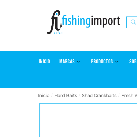
INICIO
MARCAS
PRODUCTOS
SOB
Inicio
Hard Baits
Shad Crankbaits
Fresh 
/
/
/