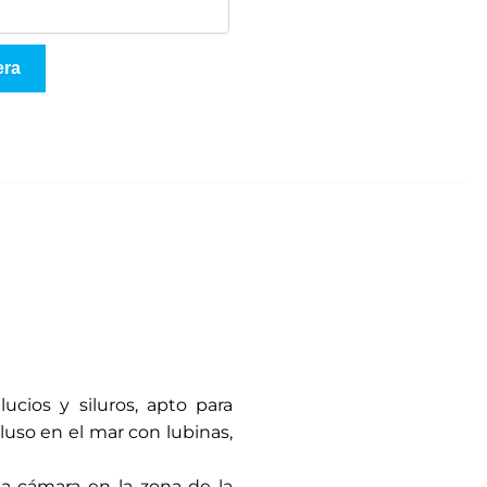
era
cios y siluros, apto para
luso en el mar con lubinas,
a cámara en la zona de la