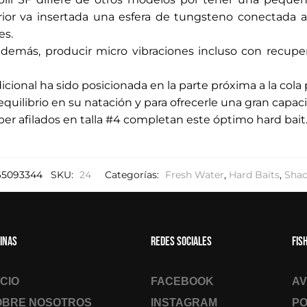
d
rior va insertada una esfera de tungsteno conectada 
e
es.
c
además, producir micro vibraciones incluso con recup
o
r
cional ha sido posicionada en la parte próxima a la cola
r
quilibrio en su natación y para ofrecerle una gran capac
e
per afilados en talla #4 completan este óptimo hard bait
o
e
l
e
65093344
SKU:
24
Categorías:
Fresh Water
,
Hard Baits
,
Shad
c
t
r
inas
Redes sociales
Fis
ó
n
i
ICIO
FACEBOOK
AV
c
OBRE NOSOTROS
INSTAGRAM
PO