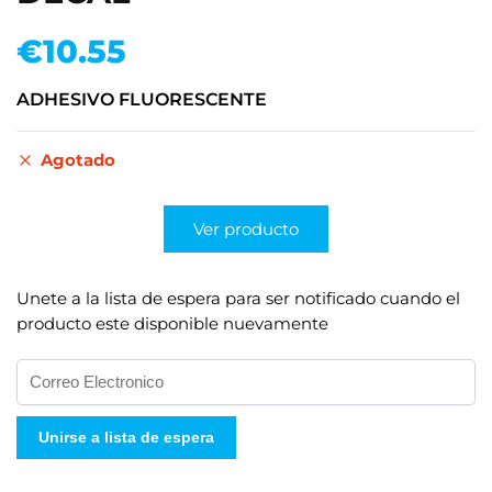
€
10.55
ADHESIVO FLUORESCENTE
Agotado
Ver producto
Unete a la lista de espera para ser notificado cuando el
producto este disponible nuevamente
I
n
g
Unirse a lista de espera
r
e