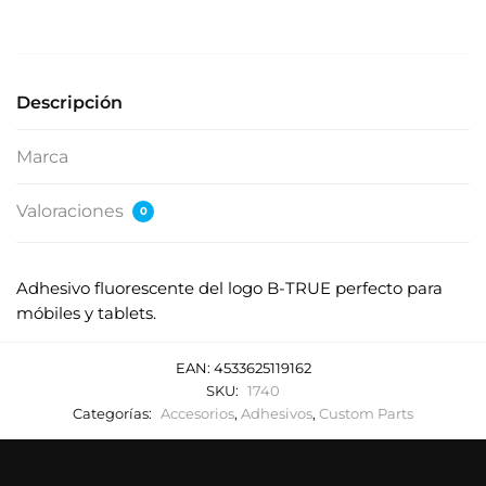
s
e
s
u
Descripción
d
i
Marca
r
e
Valoraciones
0
c
c
i
Adhesivo fluorescente del logo B-TRUE perfecto para
ó
móbiles y tablets.
n
d
EAN:
4533625119162
e
SKU:
1740
c
Categorías:
Accesorios
,
Adhesivos
,
Custom Parts
o
r
r