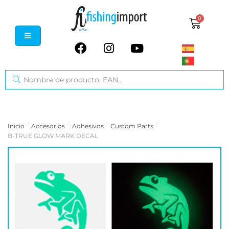
0
/
/
/
/
Inicio
Accesorios
Adhesivos
Custom Parts
B-TRUE GLOW MARK DECAL