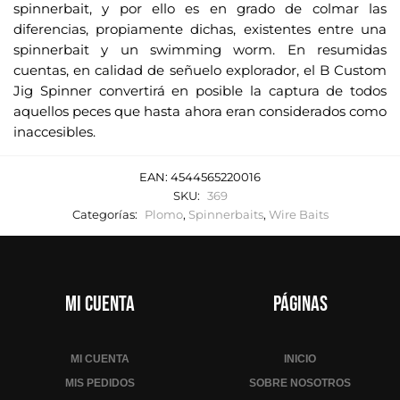
spinnerbait, y por ello es en grado de colmar las
diferencias, propiamente dichas, existentes entre una
spinnerbait y un swimming worm. En resumidas
cuentas, en calidad de señuelo explorador, el B Custom
Jig Spinner convertirá en posible la captura de todos
aquellos peces que hasta ahora eran considerados como
inaccesibles.
EAN:
4544565220016
SKU:
369
Categorías:
Plomo
,
Spinnerbaits
,
Wire Baits
Mi cuenta
Páginas
MI CUENTA
INICIO
MIS PEDIDOS
SOBRE NOSOTROS