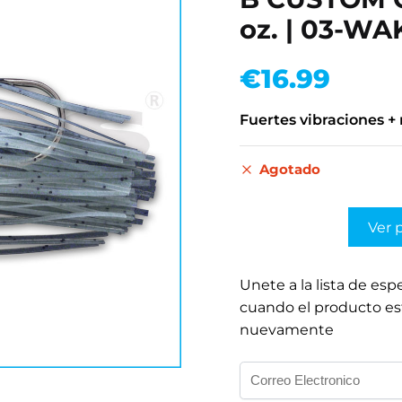
oz. | 03-W
€
16.99
Fuertes vibraciones + 
Agotado
Ver 
Unete a la lista de esp
cuando el producto es
nuevamente
I
n