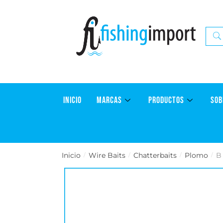
INICIO
MARCAS
PRODUCTOS
SOB
Inicio
Wire Baits
Chatterbaits
Plomo
B
/
/
/
/