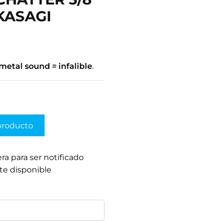
AKASAGI
metal sound = infalible
.
producto
era para ser notificado
te disponible