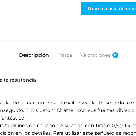
g
Unirse a lista de esp
r
e
s
e
s
u
Descripción
Marca
Valoraciones
0
d
i
r
alta resistencia
e
c
c
a la de crear un chatterbait para la búsqueda excl
i
seguido. El B Custom Chatter, con sus fuertes vibracio
ó
fantástico.
n
sus faldillines de caucho de silicona, con tiras e 0,5 y 1
d
isión en los detalles. Para utilizar este señuelo se re
e