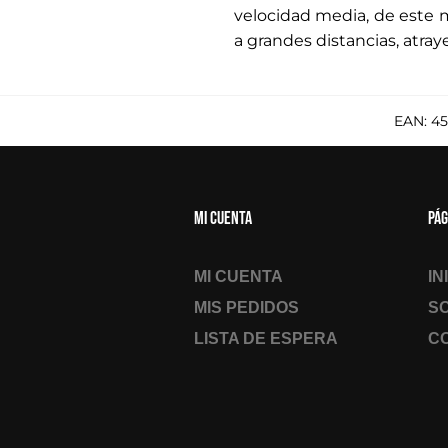
velocidad media, de este m
a grandes distancias, atra
EAN:
45
Mi cuenta
Pág
MI CUENTA
IN
MIS PEDIDOS
S
LISTA DE ESPERA
C