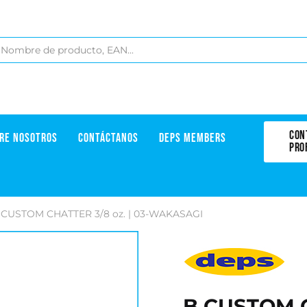
CON
RE NOSOTROS
CONTÁCTANOS
DEPS MEMBERS
PRO
 CUSTOM CHATTER 3/8 oz. | 03-WAKASAGI
B CUSTOM 