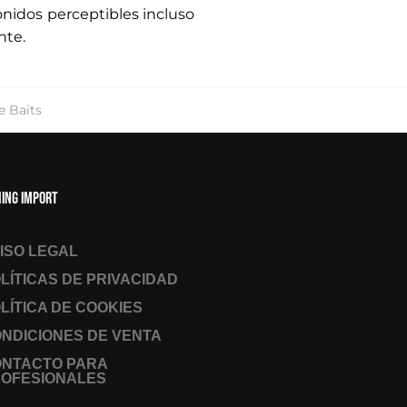
onidos perceptibles incluso
nte.
e Baits
hing Import
ISO LEGAL
LÍTICAS DE PRIVACIDAD
LÍTICA DE COOKIES
NDICIONES DE VENTA
ONTACTO PARA
OFESIONALES