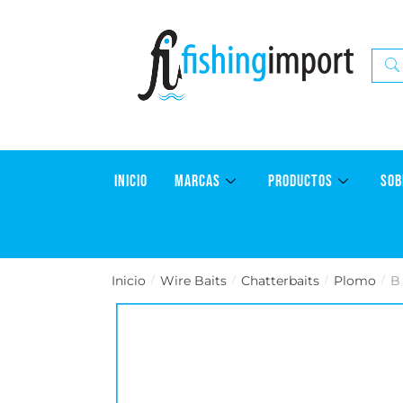
INICIO
MARCAS
PRODUCTOS
SOB
Inicio
Wire Baits
Chatterbaits
Plomo
B
/
/
/
/