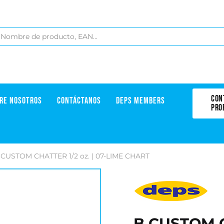
CON
RE NOSOTROS
CONTÁCTANOS
DEPS MEMBERS
PRO
 CUSTOM CHATTER 1/2 oz. | 07-LIME CHART
B CUSTOM C