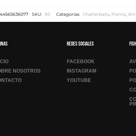
44565636077
SKU:
90
Categorías:
Chatterbaits
,
Plomo
,
Wir
inas
Redes sociales
Fis
ICIO
FACEBOOK
AV
OBRE NOSOTROS
INSTAGRAM
PO
ONTACTO
YOUTUBE
PO
CO
C
PR