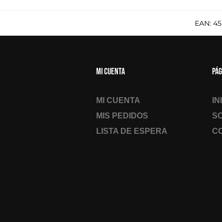
EAN:
45
Mi cuenta
Pág
MI CUENTA
IN
MIS PEDIDOS
S
LISTA DE ESPERA
C