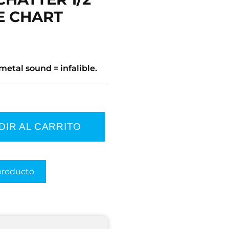
ME CHART
metal sound = infalible.
DIR AL CARRITO
producto