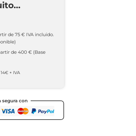
uito…
rtir de 75 € IVA incluido.
onible)
partir de 400 € (Base
 14€ + IVA
a segura con