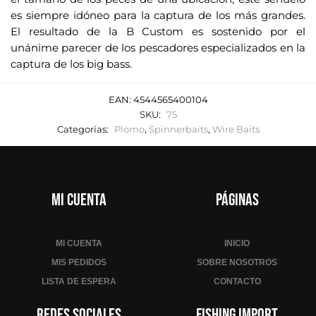
es siempre idóneo para la captura de los más grandes.
El resultado de la B Custom es sostenido por el
unánime parecer de los pescadores especializados en la
captura de los big bass.
EAN:
4544565400104
SKU:
75
Categorías:
Plomo
,
Spinnerbaits
,
Wire Baits
Mi cuenta
Páginas
MI CUENTA
INICIO
MIS PEDIDOS
SOBRE NOSOTROS
LISTA DE ESPERA
CONTACTO
Redes sociales
Fishing Import