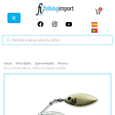
0
/
/
/
/
Inicio
Wire Baits
Spinnerbaits
Plomo
B CUSTOM 3/8 oz. DW | 10-DEAD GRASS