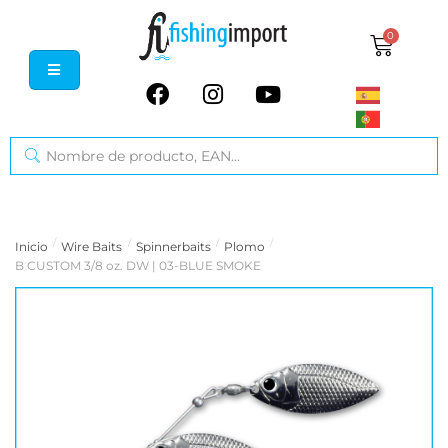
0
/
/
/
/
Inicio
Wire Baits
Spinnerbaits
Plomo
B CUSTOM 3/8 oz. DW | 03-BLUE SMOKE