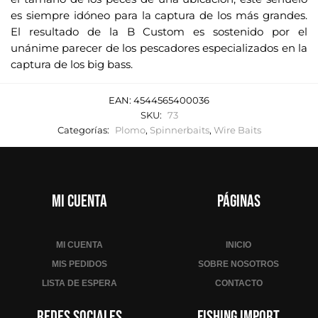
es siempre idóneo para la captura de los más grandes.
El resultado de la B Custom es sostenido por el
unánime parecer de los pescadores especializados en la
captura de los big bass.
EAN:
4544565400036
SKU:
73
Categorías:
Plomo
,
Spinnerbaits
,
Wire Baits
Mi cuenta
Páginas
MI CUENTA
INICIO
MIS PEDIDOS
SOBRE NOSOTROS
LISTA DE ESPERA
CONTACTO
Redes sociales
Fishing Import