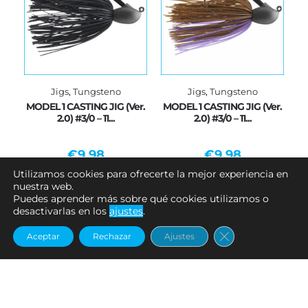
Jigs
,
Tungsteno
Jigs
,
Tungsteno
MODEL 1 CASTING JIG (Ver.
MODEL 1 CASTING JIG (Ver.
2.0) #3/0 – 11...
2.0) #3/0 – 11...
€
9.98
€
9.98
Utilizamos cookies para ofrecerte la mejor experiencia en
Añadir al carrito
Añadir al carrito
nuestra web.
Puedes aprender más sobre qué cookies utilizamos o
desactivarlas en los
ajustes
.
Cerrar el banne
Aceptar
Rechazar
Ajustes