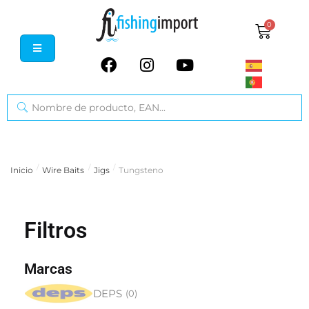
0
/
/
/
Inicio
Wire Baits
Jigs
Tungsteno
Filtros
Marcas
DEPS
(
0
)