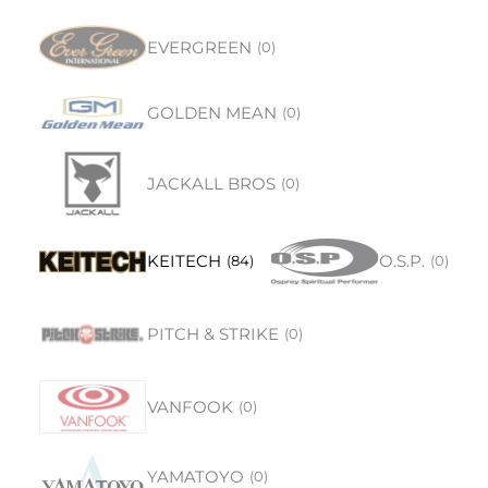
EVERGREEN
(
0
)
GOLDEN MEAN
(
0
)
JACKALL BROS
(
0
)
KEITECH
O.S.P.
(
84
)
(
0
)
PITCH & STRIKE
(
0
)
VANFOOK
(
0
)
YAMATOYO
(
0
)