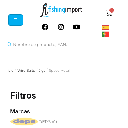
0
/
/
/
Inicio
Wire Baits
Jigs
Space Metal
Filtros
Marcas
DEPS
(
0
)