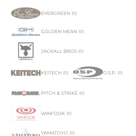
EVERGREEN
(
0
)
GOLDEN MEAN
(
0
)
JACKALL BROS
(
0
)
KEITECH
O.S.P.
(
0
)
(
0
)
PITCH & STRIKE
(
0
)
VANFOOK
(
0
)
YAMATOYO
(
0
)