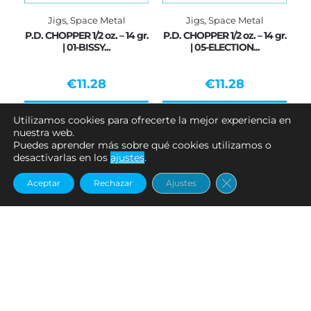
Jigs
,
Space Metal
Jigs
,
Space Metal
P.D. CHOPPER 1/2 oz. – 14 gr.
P.D. CHOPPER 1/2 oz. – 14 gr.
| 01-BISSY...
| 05-ELECTION...
€
11.28
€
11.28
Añadir al carrito
Añadir al carrito
Utilizamos cookies para ofrecerte la mejor experiencia en
nuestra web.
Puedes aprender más sobre qué cookies utilizamos o
desactivarlas en los
ajustes
.
Cerrar el banne
Aceptar
Rechazar
Ajustes
Jigs
,
Space Metal
Jigs
,
Space Metal
P.D. CHOPPER 1/2 oz. – 14 gr.
P.D. CHOPPER 1/4 oz. – 7 gr.