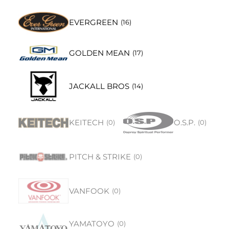
EVERGREEN
(
16
)
GOLDEN MEAN
(
17
)
JACKALL BROS
(
14
)
KEITECH
O.S.P.
(
0
)
(
0
)
PITCH & STRIKE
(
0
)
VANFOOK
(
0
)
YAMATOYO
(
0
)