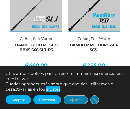
Cañas
,
Salt Water
Cañas
,
Salt Water
BAMBLUZ EXTRO SLJ |
BAMBLUZ RB | BBRB-SLJ-
BBXS-S66-SLJ+PS
S63L
€
460.00
€
255.00
Utilizamos cookies para ofrecerte la mejor experiencia en
Añadir al carrito
Agotado
nuestra web.
Puedes aprender más sobre qué cookies utilizamos o
desactivarlas en los
ajustes
.
Cerrar el banne
Aceptar
Rechazar
Ajustes