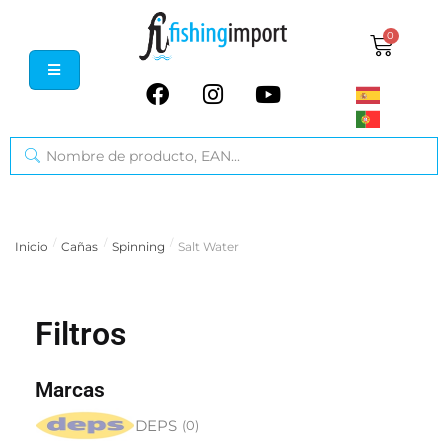
0
/
/
/
Inicio
Cañas
Spinning
Salt Water
Filtros
Marcas
DEPS
(
0
)