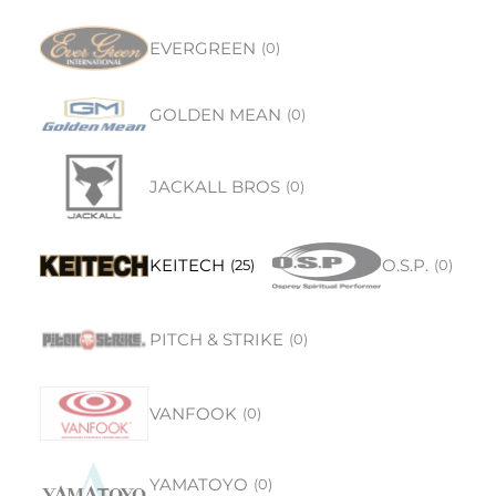
EVERGREEN
(
0
)
GOLDEN MEAN
(
0
)
JACKALL BROS
(
0
)
KEITECH
O.S.P.
(
25
)
(
0
)
PITCH & STRIKE
(
0
)
VANFOOK
(
0
)
YAMATOYO
(
0
)