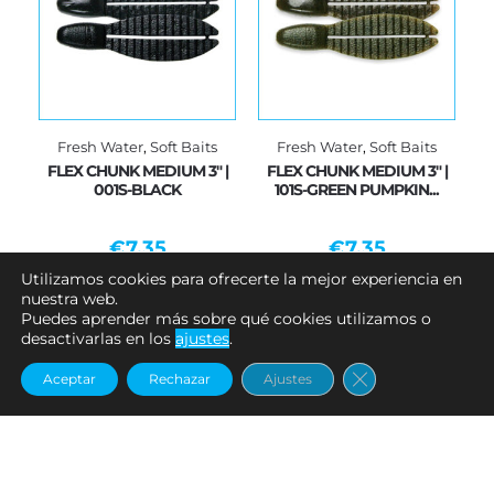
Fresh Water
,
Soft Baits
Fresh Water
,
Soft Baits
FLEX CHUNK MEDIUM 3" |
FLEX CHUNK MEDIUM 3" |
001S-BLACK
101S-GREEN PUMPKIN...
€
7.35
€
7.35
Utilizamos cookies para ofrecerte la mejor experiencia en
Añadir al carrito
Añadir al carrito
nuestra web.
Puedes aprender más sobre qué cookies utilizamos o
desactivarlas en los
ajustes
.
Cerrar el banne
Aceptar
Rechazar
Ajustes