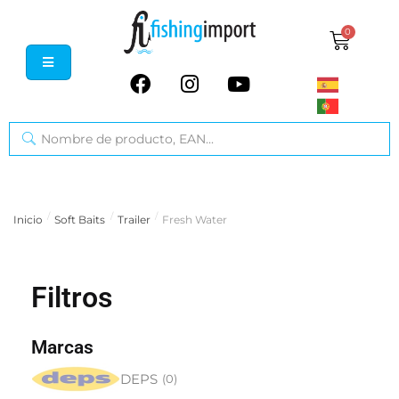
0
/
/
/
Inicio
Soft Baits
Trailer
Fresh Water
Filtros
Marcas
DEPS
(
0
)