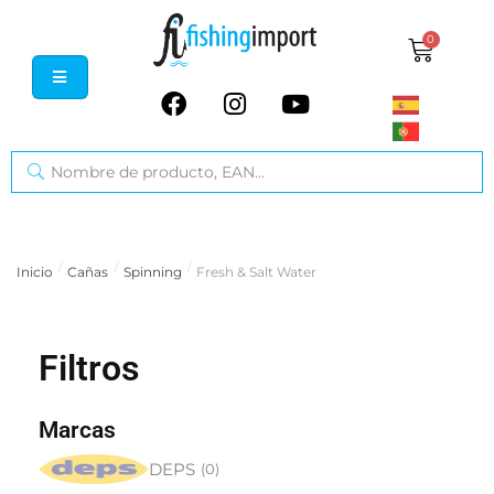
0
/
/
/
Inicio
Cañas
Spinning
Fresh & Salt Water
Filtros
Marcas
DEPS
(
0
)