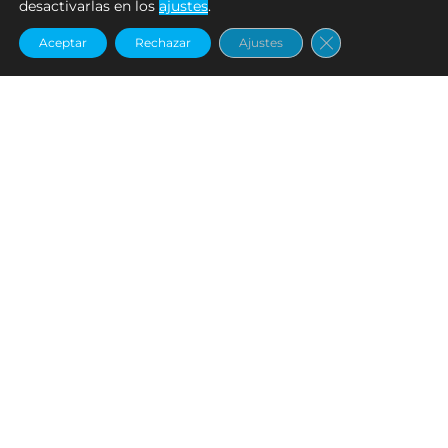
desactivarlas en los
ajustes
.
Cerrar el banne
Aceptar
Rechazar
Ajustes
Cañas
,
Fresh & Salt Water
Cañas
,
Fresh & Salt Water
PACK-MAN | PMS-610L
PACK-MAN | PMS-610ML
€
190.01
€
190.01
Añadir al carrito
Agotado