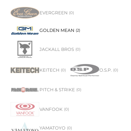
EVERGREEN
(
0
)
GOLDEN MEAN
(
2
)
JACKALL BROS
(
0
)
KEITECH
O.S.P.
(
0
)
(
0
)
PITCH & STRIKE
(
0
)
VANFOOK
(
0
)
YAMATOYO
(
0
)