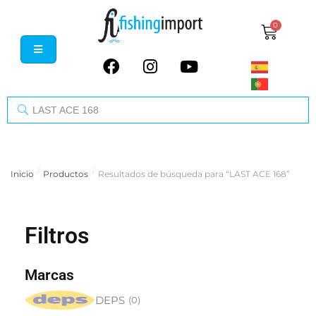
0
/
/
Inicio
Productos
Resultados de búsqueda para “LAST ACE 168”
Filtros
Marcas
DEPS
(
0
)