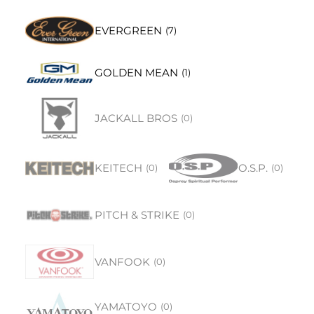
EVERGREEN
(
7
)
GOLDEN MEAN
(
1
)
JACKALL BROS
(
0
)
KEITECH
O.S.P.
(
0
)
(
0
)
PITCH & STRIKE
(
0
)
VANFOOK
(
0
)
YAMATOYO
(
0
)